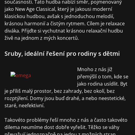
současnosti. Tato hudba nabízí směr, pojmenovaný
jako New Age Classical, který je jakousi moderní
klasickou hudbou, avšak s jednoduchou melodií,
krásnou harmonií a čistým rytmem. Cílem je relaxace
diváka. Přijďte si vychutnat krásnou relaxační hudbu
živě na jednom z mých koncertů.
Sruby, ideální řešení pro rodiny s dětmi
Mnoho z nás již
přemýšlí o tom, kde se
jako rodina usídlit. Byt
je příliš malý prostor, bez zahrady, bez okolí, bez
rozptýlení. Domy jsou buď drahé, a nebo neestetické,
staré, neefektivní.
Takovéto problémy řeší mnoho z nás a často takovéto
dilema neumíme dost dobře vyřešit. Těžko se váhy
převažují jednoznačně na jednu z možných stran.