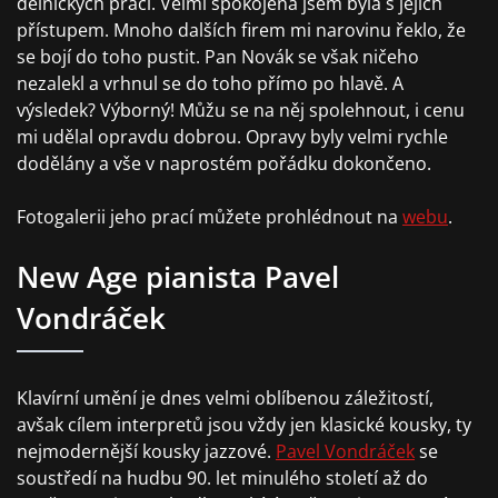
dělnických prací. Velmi spokojena jsem byla s jejich
přístupem. Mnoho dalších firem mi narovinu řeklo, že
se bojí do toho pustit. Pan Novák se však ničeho
nezalekl a vrhnul se do toho přímo po hlavě. A
výsledek? Výborný! Můžu se na něj spolehnout, i cenu
mi udělal opravdu dobrou. Opravy byly velmi rychle
dodělány a vše v naprostém pořádku dokončeno.
Fotogalerii jeho prací můžete prohlédnout na
webu
.
New Age pianista Pavel
Vondráček
Klavírní umění je dnes velmi oblíbenou záležitostí,
avšak cílem interpretů jsou vždy jen klasické kousky, ty
nejmodernější kousky jazzové.
Pavel Vondráček
se
soustředí na hudbu 90. let minulého století až do